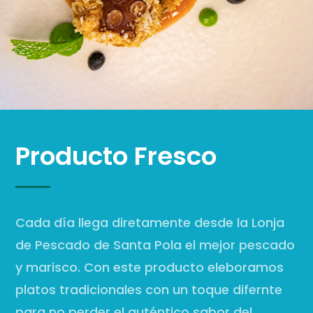
Producto Fresco
Cada día llega diretamente desde la Lonja
de Pescado de Santa Pola el mejor pescado
y marisco. Con este producto eleboramos
platos tradicionales con un toque difernte
para no perder el auténtico sabor del